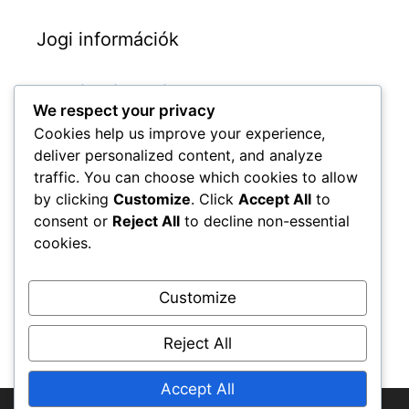
Jogi információk
Szolgáltatási feltételek
We respect your privacy
Sütik és követés
Cookies help us improve your experience,
Lépjen kapcsolatba velünk
deliver personalized content, and analyze
Kik vagyunk
traffic. You can choose which cookies to allow
by clicking
Customize
. Click
Accept All
to
Az Ön adatvédelme
consent or
Reject All
to decline non-essential
cookies.
Keresés
Customize
Search
for:
Reject All
Accept All