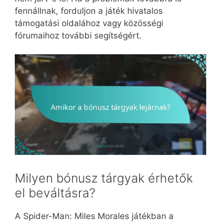
fennállnak, forduljon a játék hivatalos
támogatási oldalához vagy közösségi
fórumaihoz további segítségért.
Milyen bónusz tárgyak érhetők
el beváltásra?
A Spider-Man: Miles Morales játékban a