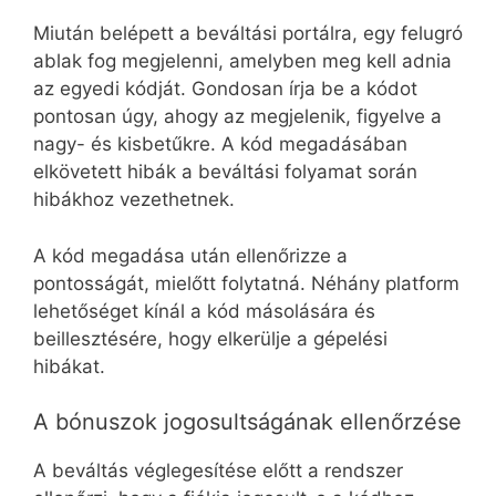
Miután belépett a beváltási portálra, egy felugró
ablak fog megjelenni, amelyben meg kell adnia
az egyedi kódját. Gondosan írja be a kódot
pontosan úgy, ahogy az megjelenik, figyelve a
nagy- és kisbetűkre. A kód megadásában
elkövetett hibák a beváltási folyamat során
hibákhoz vezethetnek.
A kód megadása után ellenőrizze a
pontosságát, mielőtt folytatná. Néhány platform
lehetőséget kínál a kód másolására és
beillesztésére, hogy elkerülje a gépelési
hibákat.
A bónuszok jogosultságának ellenőrzése
A beváltás véglegesítése előtt a rendszer