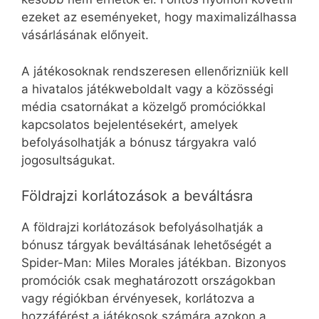
ezeket az eseményeket, hogy maximalizálhassa
vásárlásának előnyeit.
A játékosoknak rendszeresen ellenőrizniük kell
a hivatalos játékweboldalt vagy a közösségi
média csatornákat a közelgő promóciókkal
kapcsolatos bejelentésekért, amelyek
befolyásolhatják a bónusz tárgyakra való
jogosultságukat.
Földrajzi korlátozások a beváltásra
A földrajzi korlátozások befolyásolhatják a
bónusz tárgyak beváltásának lehetőségét a
Spider-Man: Miles Morales játékban. Bizonyos
promóciók csak meghatározott országokban
vagy régiókban érvényesek, korlátozva a
hozzáférést a játékosok számára azokon a