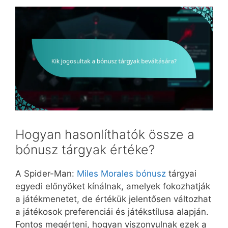
Hogyan hasonlíthatók össze a
bónusz tárgyak értéke?
A Spider-Man:
Miles Morales bónusz
tárgyai
egyedi előnyöket kínálnak, amelyek fokozhatják
a játékmenetet, de értékük jelentősen változhat
a játékosok preferenciái és játékstílusa alapján.
Fontos megérteni, hogyan viszonyulnak ezek a