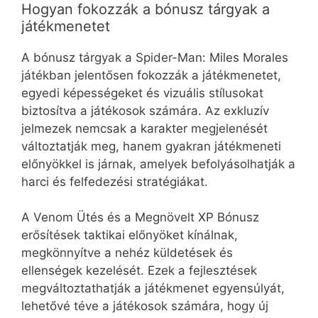
Hogyan fokozzák a bónusz tárgyak a
játékmenetet
A bónusz tárgyak a Spider-Man: Miles Morales
játékban jelentősen fokozzák a játékmenetet,
egyedi képességeket és vizuális stílusokat
biztosítva a játékosok számára. Az exkluzív
jelmezek nemcsak a karakter megjelenését
változtatják meg, hanem gyakran játékmeneti
előnyökkel is járnak, amelyek befolyásolhatják a
harci és felfedezési stratégiákat.
A Venom Ütés és a Megnövelt XP Bónusz
erősítések taktikai előnyöket kínálnak,
megkönnyítve a nehéz küldetések és
ellenségek kezelését. Ezek a fejlesztések
megváltoztathatják a játékmenet egyensúlyát,
lehetővé téve a játékosok számára, hogy új