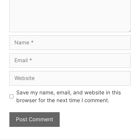
Name
Email
Website
Save my name, email, and website in this
browser for the next time I comment.