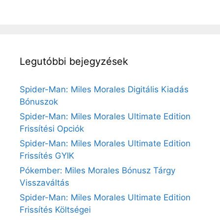
Legutóbbi bejegyzések
Spider-Man: Miles Morales Digitális Kiadás
Bónuszok
Spider-Man: Miles Morales Ultimate Edition
Frissítési Opciók
Spider-Man: Miles Morales Ultimate Edition
Frissítés GYIK
Pókember: Miles Morales Bónusz Tárgy
Visszaváltás
Spider-Man: Miles Morales Ultimate Edition
Frissítés Költségei