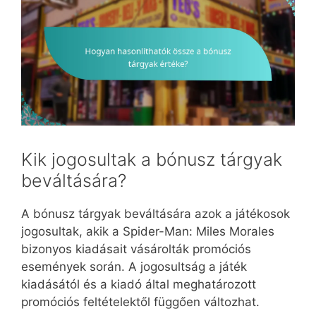
Kik jogosultak a bónusz tárgyak
beváltására?
A bónusz tárgyak beváltására azok a játékosok
jogosultak, akik a Spider-Man: Miles Morales
bizonyos kiadásait vásárolták promóciós
események során. A jogosultság a játék
kiadásától és a kiadó által meghatározott
promóciós feltételektől függően változhat.