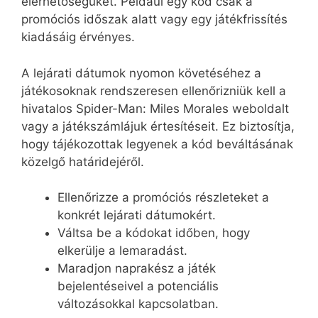
elérhetőségüket. Például egy kód csak a
promóciós időszak alatt vagy egy játékfrissítés
kiadásáig érvényes.
A lejárati dátumok nyomon követéséhez a
játékosoknak rendszeresen ellenőrizniük kell a
hivatalos Spider-Man: Miles Morales weboldalt
vagy a játékszámlájuk értesítéseit. Ez biztosítja,
hogy tájékozottak legyenek a kód beváltásának
közelgő határidejéről.
Ellenőrizze a promóciós részleteket a
konkrét lejárati dátumokért.
Váltsa be a kódokat időben, hogy
elkerülje a lemaradást.
Maradjon naprakész a játék
bejelentéseivel a potenciális
változásokkal kapcsolatban.