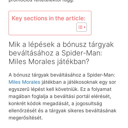
Key sections in the article:
Mik a lépések a bónusz tárgyak
beváltásához a Spider-Man:
Miles Morales játékban?
A bónusz tárgyak beváltásához a Spider-Man:
Miles Morales
játékban a játékosoknak egy sor
egyszerű lépést kell követniük. Ez a folyamat
magában foglalja a beváltási portál elérését,
konkrét kódok megadását, a jogosultság
ellenőrzését és a tárgyak sikeres beváltásának
megerősítését.