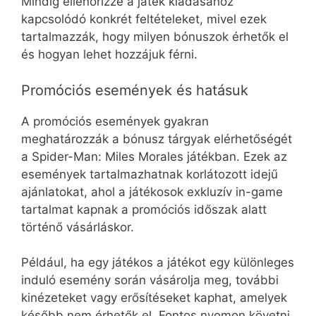
Mindig ellenőrizze a játék kiadásához
kapcsolódó konkrét feltételeket, mivel ezek
tartalmazzák, hogy milyen bónuszok érhetők el
és hogyan lehet hozzájuk férni.
Promóciós események és hatásuk
A promóciós események gyakran
meghatározzák a bónusz tárgyak elérhetőségét
a Spider-Man: Miles Morales játékban. Ezek az
események tartalmazhatnak korlátozott idejű
ajánlatokat, ahol a játékosok exkluzív in-game
tartalmat kapnak a promóciós időszak alatt
történő vásárláskor.
Például, ha egy játékos a játékot egy különleges
induló esemény során vásárolja meg, további
kinézeteket vagy erősítéseket kaphat, amelyek
később nem érhetők el. Fontos nyomon követni