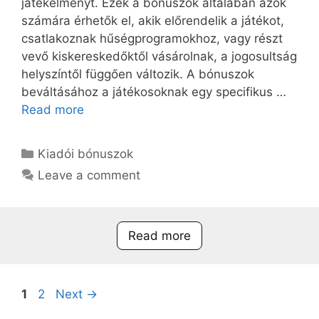
játékélményt. Ezek a bónuszok általában azok
számára érhetők el, akik előrendelik a játékot,
csatlakoznak hűségprogramokhoz, vagy részt
vevő kiskereskedőktől vásárolnak, a jogosultság
helyszíntől függően változik. A bónuszok
beváltásához a játékosoknak egy specifikus …
Read more
Categories
Kiadói bónuszok
Leave a comment
Read more
Page
Page
1
2
Next
→