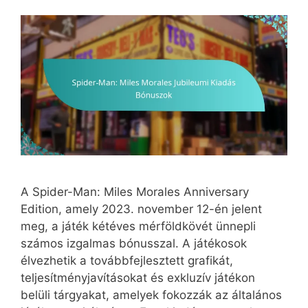
A Spider-Man: Miles Morales Anniversary
Edition, amely 2023. november 12-én jelent
meg, a játék kétéves mérföldkövét ünnepli
számos izgalmas bónusszal. A játékosok
élvezhetik a továbbfejlesztett grafikát,
teljesítményjavításokat és exkluzív játékon
belüli tárgyakat, amelyek fokozzák az általános