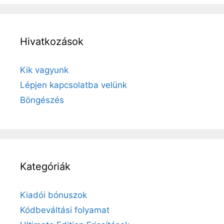
Hivatkozások
Kik vagyunk
Lépjen kapcsolatba velünk
Böngészés
Kategóriák
Kiadói bónuszok
Kódbeváltási folyamat