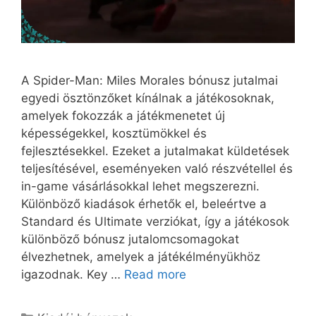
A Spider-Man: Miles Morales bónusz jutalmai
egyedi ösztönzőket kínálnak a játékosoknak,
amelyek fokozzák a játékmenetet új
képességekkel, kosztümökkel és
fejlesztésekkel. Ezeket a jutalmakat küldetések
teljesítésével, eseményeken való részvétellel és
in-game vásárlásokkal lehet megszerezni.
Különböző kiadások érhetők el, beleértve a
Standard és Ultimate verziókat, így a játékosok
különböző bónusz jutalomcsomagokat
élvezhetnek, amelyek a játékélményükhöz
igazodnak. Key …
Read more
Categories