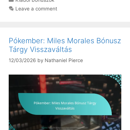
Leave a comment
Pókember: Miles Morales Bónusz
Tárgy Visszaváltás
12/03/2026
by
Nathaniel Pierce