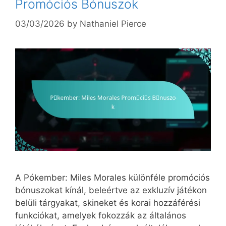
Promóciós Bónuszok
03/03/2026
by
Nathaniel Pierce
A Pókember: Miles Morales különféle promóciós
bónuszokat kínál, beleértve az exkluzív játékon
belüli tárgyakat, skineket és korai hozzáférési
funkciókat, amelyek fokozzák az általános