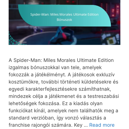
A Spider-Man: Miles Morales Ultimate Edition
izgalmas bónuszokkal van tele, amelyek
fokozzák a játékélményt. A játékosok exkluzív
kosztümökre, további történeti küldetésekre és
egyedi karakterfejlesztésekre számíthatnak,
mindezek célja a játékmenet és a testreszabási
lehetőségek fokozása. Ez a kiadás olyan
funkciókat kínál, amelyek nem találhatók meg a
standard verzióban, így vonzó választás a
franchise rajongói számára. Key …
Read more