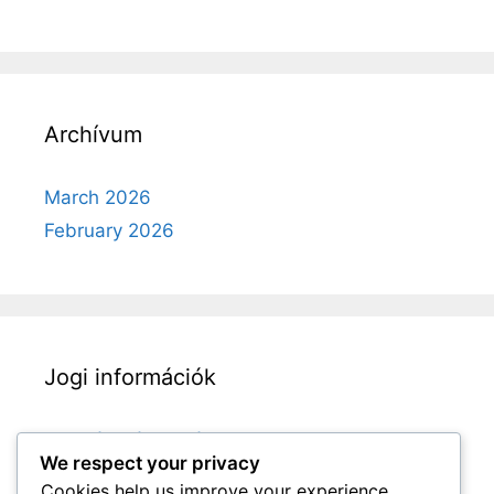
Archívum
March 2026
February 2026
Jogi információk
Szolgáltatási feltételek
We respect your privacy
Sütik és követés
Cookies help us improve your experience,