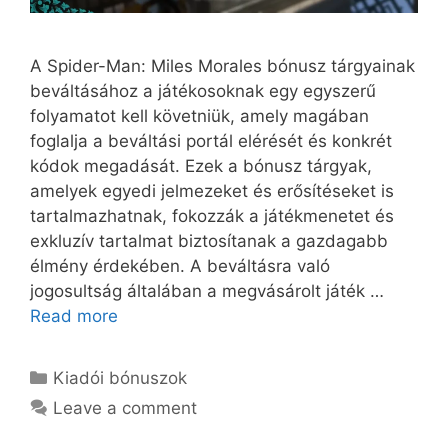
A Spider-Man: Miles Morales bónusz tárgyainak
beváltásához a játékosoknak egy egyszerű
folyamatot kell követniük, amely magában
foglalja a beváltási portál elérését és konkrét
kódok megadását. Ezek a bónusz tárgyak,
amelyek egyedi jelmezeket és erősítéseket is
tartalmazhatnak, fokozzák a játékmenetet és
exkluzív tartalmat biztosítanak a gazdagabb
élmény érdekében. A beváltásra való
jogosultság általában a megvásárolt játék …
Read more
Categories
Kiadói bónuszok
Leave a comment