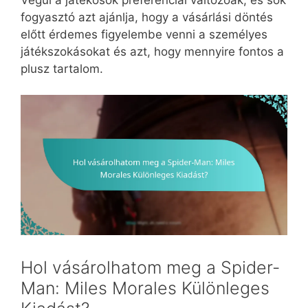
fogyasztó azt ajánlja, hogy a vásárlási döntés
előtt érdemes figyelembe venni a személyes
játékszokásokat és azt, hogy mennyire fontos a
plusz tartalom.
Hol vásárolhatom meg a Spider-
Man: Miles Morales Különleges