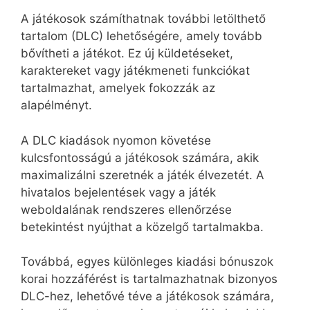
A játékosok számíthatnak további letölthető
tartalom (DLC) lehetőségére, amely tovább
bővítheti a játékot. Ez új küldetéseket,
karaktereket vagy játékmeneti funkciókat
tartalmazhat, amelyek fokozzák az
alapélményt.
A DLC kiadások nyomon követése
kulcsfontosságú a játékosok számára, akik
maximalizálni szeretnék a játék élvezetét. A
hivatalos bejelentések vagy a játék
weboldalának rendszeres ellenőrzése
betekintést nyújthat a közelgő tartalmakba.
Továbbá, egyes különleges kiadási bónuszok
korai hozzáférést is tartalmazhatnak bizonyos
DLC-hez, lehetővé téve a játékosok számára,