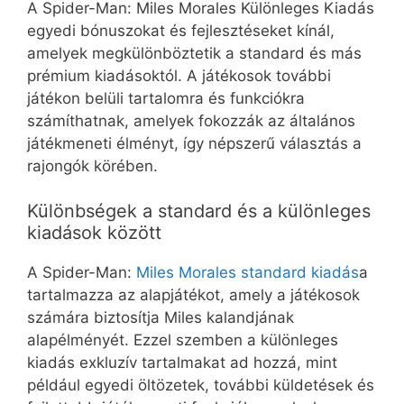
A Spider-Man: Miles Morales Különleges Kiadás
egyedi bónuszokat és fejlesztéseket kínál,
amelyek megkülönböztetik a standard és más
prémium kiadásoktól. A játékosok további
játékon belüli tartalomra és funkciókra
számíthatnak, amelyek fokozzák az általános
játékmeneti élményt, így népszerű választás a
rajongók körében.
Különbségek a standard és a különleges
kiadások között
A Spider-Man:
Miles Morales standard kiadás
a
tartalmazza az alapjátékot, amely a játékosok
számára biztosítja Miles kalandjának
alapélményét. Ezzel szemben a különleges
kiadás exkluzív tartalmakat ad hozzá, mint
például egyedi öltözetek, további küldetések és