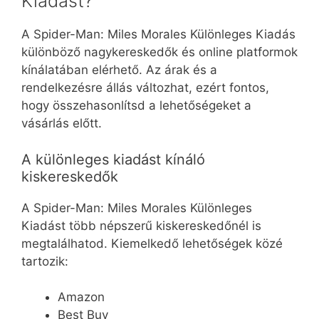
Kiadást?
A Spider-Man: Miles Morales Különleges Kiadás
különböző nagykereskedők és online platformok
kínálatában elérhető. Az árak és a
rendelkezésre állás változhat, ezért fontos,
hogy összehasonlítsd a lehetőségeket a
vásárlás előtt.
A különleges kiadást kínáló
kiskereskedők
A Spider-Man: Miles Morales Különleges
Kiadást több népszerű kiskereskedőnél is
megtalálhatod. Kiemelkedő lehetőségek közé
tartozik:
Amazon
Best Buy