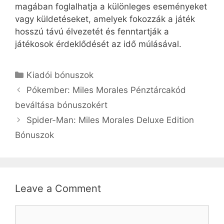
magában foglalhatja a különleges eseményeket
vagy küldetéseket, amelyek fokozzák a játék
hosszú távú élvezetét és fenntartják a
játékosok érdeklődését az idő múlásával.
Categories
Kiadói bónuszok
Pókember: Miles Morales Pénztárcakód
beváltása bónuszokért
Spider-Man: Miles Morales Deluxe Edition
Bónuszok
Leave a Comment
Comment