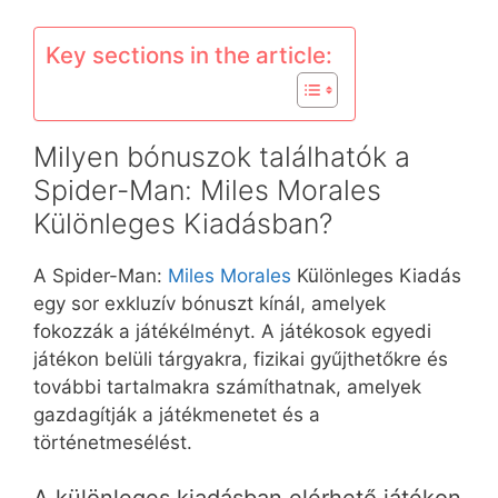
Key sections in the article:
Milyen bónuszok találhatók a
Spider-Man: Miles Morales
Különleges Kiadásban?
A Spider-Man:
Miles Morales
Különleges Kiadás
egy sor exkluzív bónuszt kínál, amelyek
fokozzák a játékélményt. A játékosok egyedi
játékon belüli tárgyakra, fizikai gyűjthetőkre és
további tartalmakra számíthatnak, amelyek
gazdagítják a játékmenetet és a
történetmesélést.