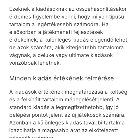
Ezeknek a kiadásoknak az összehasonlításakor
érdemes figyelembe venni, hogy milyen típusú
tartalom a legértékesebb számodra. Ha
elsősorban a játékmeneti fejlesztések
érdekelnek, a különleges kiadás elegendő lehet,
de azok számára, akik kiterjedtebb tartalomra
vágynak, a deluxe vagy ultimate kiadások
vonzóbbak lehetnek.
Minden kiadás értékének felmérése
A kiadások értékének meghatározása a költség
és a felkínált tartalom mérlegelését jelenti. A
standard kiadás a legmegfizethetőbb, így jó
belépési pontot jelent az új játékosok számára.
Azonban a különleges kiadás további tartalma
igazolhatja a magasabb árát az elkötelezett