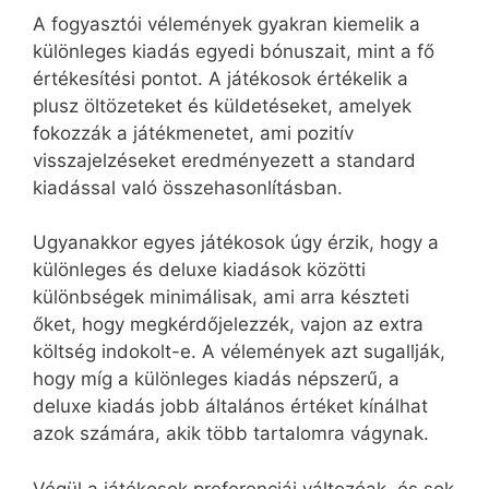
A fogyasztói vélemények gyakran kiemelik a
különleges kiadás egyedi bónuszait, mint a fő
értékesítési pontot. A játékosok értékelik a
plusz öltözeteket és küldetéseket, amelyek
fokozzák a játékmenetet, ami pozitív
visszajelzéseket eredményezett a standard
kiadással való összehasonlításban.
Ugyanakkor egyes játékosok úgy érzik, hogy a
különleges és deluxe kiadások közötti
különbségek minimálisak, ami arra készteti
őket, hogy megkérdőjelezzék, vajon az extra
költség indokolt-e. A vélemények azt sugallják,
hogy míg a különleges kiadás népszerű, a
deluxe kiadás jobb általános értéket kínálhat
azok számára, akik több tartalomra vágynak.
Végül a játékosok preferenciái változóak, és sok