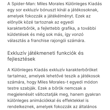
A Spider-Man: Miles Morales Különleges Kiadás
egy sor exkluzív bónuszt kínál a játékosoknak,
amelyek fokozzák a játékélményt. Ezek az
előnyök közé tartoznak az egyedi
karakterbőrök, a fejlettebb grafika, a további
küldetések és még sok más, így vonzó
választás a franchise rajongói számára.
Exkluzív játékmeneti funkciók és
fejlesztések
A Különleges Kiadás exkluzív karakterbőröket
tartalmaz, amelyek lehetővé teszik a játékosok
számára, hogy Miles Morales-t egyedi módon
testre szabják. Ezek a bőrök nemcsak a
megjelenését változtatják meg, hanem gyakran
különleges animációkkal és effektekkel is
rendelkeznek, amelyek fokozzák az általános