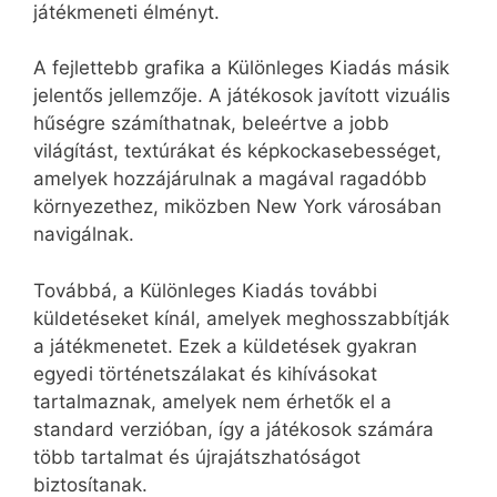
játékmeneti élményt.
A fejlettebb grafika a Különleges Kiadás másik
jelentős jellemzője. A játékosok javított vizuális
hűségre számíthatnak, beleértve a jobb
világítást, textúrákat és képkockasebességet,
amelyek hozzájárulnak a magával ragadóbb
környezethez, miközben New York városában
navigálnak.
Továbbá, a Különleges Kiadás további
küldetéseket kínál, amelyek meghosszabbítják
a játékmenetet. Ezek a küldetések gyakran
egyedi történetszálakat és kihívásokat
tartalmaznak, amelyek nem érhetők el a
standard verzióban, így a játékosok számára
több tartalmat és újrajátszhatóságot
biztosítanak.