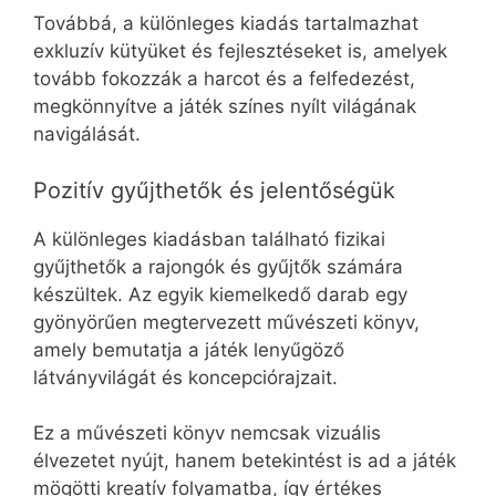
Továbbá, a különleges kiadás tartalmazhat
exkluzív kütyüket és fejlesztéseket is, amelyek
tovább fokozzák a harcot és a felfedezést,
megkönnyítve a játék színes nyílt világának
navigálását.
Pozitív gyűjthetők és jelentőségük
A különleges kiadásban található fizikai
gyűjthetők a rajongók és gyűjtők számára
készültek. Az egyik kiemelkedő darab egy
gyönyörűen megtervezett művészeti könyv,
amely bemutatja a játék lenyűgöző
látványvilágát és koncepciórajzait.
Ez a művészeti könyv nemcsak vizuális
élvezetet nyújt, hanem betekintést is ad a játék
mögötti kreatív folyamatba, így értékes