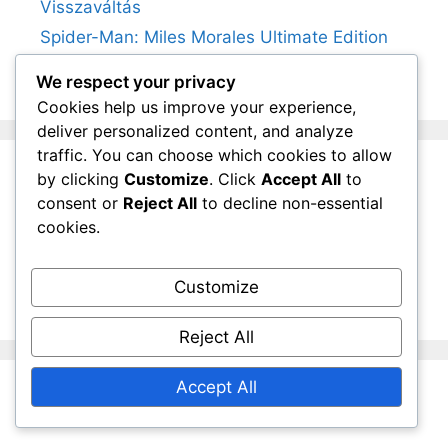
Visszaváltás
Spider-Man: Miles Morales Ultimate Edition
Frissítés Költségei
We respect your privacy
Cookies help us improve your experience,
deliver personalized content, and analyze
traffic. You can choose which cookies to allow
by clicking
Customize
. Click
Accept All
to
Archívum
consent or
Reject All
to decline non-essential
cookies.
March 2026
February 2026
Customize
Reject All
Accept All
Jogi információk