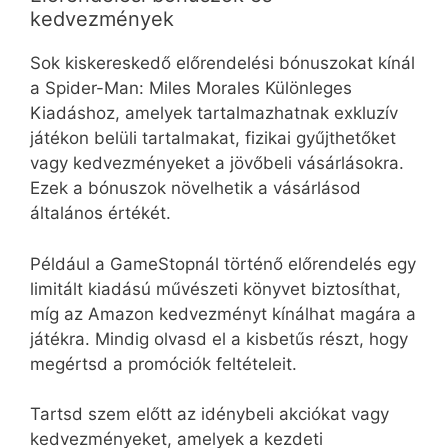
kedvezmények
Sok kiskereskedő előrendelési bónuszokat kínál
a Spider-Man: Miles Morales Különleges
Kiadáshoz, amelyek tartalmazhatnak exkluzív
játékon belüli tartalmakat, fizikai gyűjthetőket
vagy kedvezményeket a jövőbeli vásárlásokra.
Ezek a bónuszok növelhetik a vásárlásod
általános értékét.
Például a GameStopnál történő előrendelés egy
limitált kiadású művészeti könyvet biztosíthat,
míg az Amazon kedvezményt kínálhat magára a
játékra. Mindig olvasd el a kisbetűs részt, hogy
megértsd a promóciók feltételeit.
Tartsd szem előtt az idénybeli akciókat vagy
kedvezményeket, amelyek a kezdeti