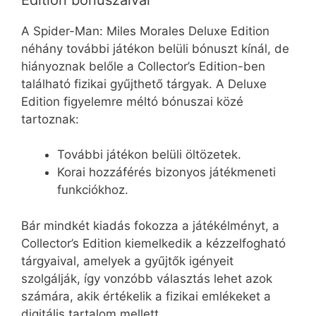
A Spider-Man: Miles Morales Deluxe Edition
néhány további játékon belüli bónuszt kínál, de
hiányoznak belőle a Collector’s Edition-ben
található fizikai gyűjthető tárgyak. A Deluxe
Edition figyelemre méltó bónuszai közé
tartoznak:
További játékon belüli öltözetek.
Korai hozzáférés bizonyos játékmeneti
funkciókhoz.
Bár mindkét kiadás fokozza a játékélményt, a
Collector’s Edition kiemelkedik a kézzelfogható
tárgyaival, amelyek a gyűjtők igényeit
szolgálják, így vonzóbb választás lehet azok
számára, akik értékelik a fizikai emlékeket a
digitális tartalom mellett.