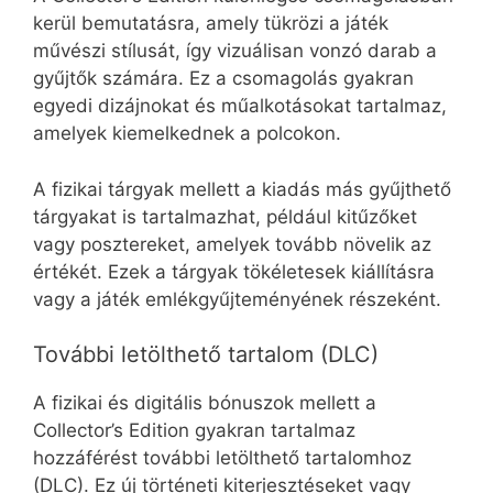
kerül bemutatásra, amely tükrözi a játék
művészi stílusát, így vizuálisan vonzó darab a
gyűjtők számára. Ez a csomagolás gyakran
egyedi dizájnokat és műalkotásokat tartalmaz,
amelyek kiemelkednek a polcokon.
A fizikai tárgyak mellett a kiadás más gyűjthető
tárgyakat is tartalmazhat, például kitűzőket
vagy posztereket, amelyek tovább növelik az
értékét. Ezek a tárgyak tökéletesek kiállításra
vagy a játék emlékgyűjteményének részeként.
További letölthető tartalom (DLC)
A fizikai és digitális bónuszok mellett a
Collector’s Edition gyakran tartalmaz
hozzáférést további letölthető tartalomhoz
(DLC). Ez új történeti kiterjesztéseket vagy