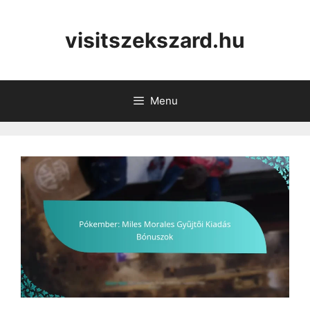
Skip
to
visitszekszard.hu
content
Menu