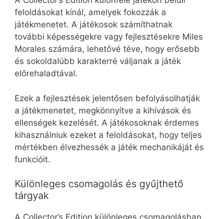
A Collector’s Edition különféle játékon belüli
feloldásokat kínál, amelyek fokozzák a
játékmenetet. A játékosok számíthatnak
további képességekre vagy fejlesztésekre Miles
Morales számára, lehetővé téve, hogy erősebb
és sokoldalúbb karakterré váljanak a játék
előrehaladtával.
Ezek a fejlesztések jelentősen befolyásolhatják
a játékmenetet, megkönnyítve a kihívások és
ellenségek kezelését. A játékosoknak érdemes
kihasználniuk ezeket a feloldásokat, hogy teljes
mértékben élvezhessék a játék mechanikáját és
funkcióit.
Különleges csomagolás és gyűjthető
tárgyak
A Collector’s Edition különleges csomagolásban