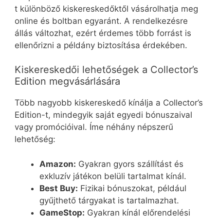
t különböző kiskereskedőktől vásárolhatja meg
online és boltban egyaránt. A rendelkezésre
állás változhat, ezért érdemes több forrást is
ellenőrizni a példány biztosítása érdekében.
Kiskereskedői lehetőségek a Collector’s
Edition megvásárlására
Több nagyobb kiskereskedő kínálja a Collector’s
Edition-t, mindegyik saját egyedi bónuszaival
vagy promócióival. Íme néhány népszerű
lehetőség:
Amazon:
Gyakran gyors szállítást és
exkluzív játékon belüli tartalmat kínál.
Best Buy:
Fizikai bónuszokat, például
gyűjthető tárgyakat is tartalmazhat.
GameStop:
Gyakran kínál előrendelési