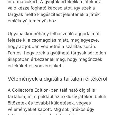
információkért. A gyűjtők értékelik a játékhoz
való kézzelfogható kapcsolatot, így ezek a
tárgyak méltó kiegészítést jelentenek a játék
emlékgyűjteményükhöz.
Ugyanakkor néhány felhasználó aggodalmát
fejezte ki a csomagolás miatt, megjegyezve,
hogy az jobban védhetné a szállítás során.
Fontos, hogy ezek a gyűjthető tárgyak sértetlen
állapotban érkezzenek meg, hogy megőrizzék
értéküket és vonzerejüket.
Vélemények a digitális tartalom értékéről
A Collector’s Edition-ben található digitális
tartalom, mint például az exkluzív játékon belüli
öltözetek és további küldetések, vegyes
véleményeket kapott. Míg sok játékos úgy