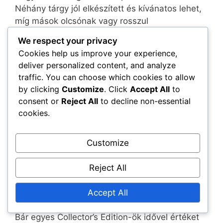
Néhány tárgy jól elkészített és kívánatos lehet,
míg mások olcsónak vagy rosszul
megépítettnek tűnhetnek. Fontos, hogy
We respect your privacy
kutasson a kiadásban található konkrét tárgyak
Cookies help us improve your experience,
minősége után, mielőtt elkötelezné magát a
deliver personalized content, and analyze
vásárlás mellett.
traffic. You can choose which cookies to allow
by clicking
Customize
. Click
Accept All
to
Kereshet véleményeket vagy unboxing
consent or
Reject All
to decline non-essential
videókat, amelyek betekintést nyújtanak a
cookies.
gyűjthető tárgyak minőségébe. Ez segíthet
meghatározni, hogy a kiadás megéri-e a
Customize
befektetést a kidolgozottság és az anyagok
alapján.
Reject All
Viszonteladási értékkel kapcsolatos
Accept All
aggályok
Bár egyes Collector’s Edition-ök idővel értéket