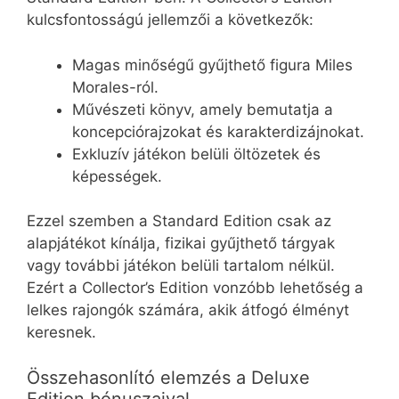
kulcsfontosságú jellemzői a következők:
Magas minőségű gyűjthető figura Miles
Morales-ról.
Művészeti könyv, amely bemutatja a
koncepciórajzokat és karakterdizájnokat.
Exkluzív játékon belüli öltözetek és
képességek.
Ezzel szemben a Standard Edition csak az
alapjátékot kínálja, fizikai gyűjthető tárgyak
vagy további játékon belüli tartalom nélkül.
Ezért a Collector’s Edition vonzóbb lehetőség a
lelkes rajongók számára, akik átfogó élményt
keresnek.
Összehasonlító elemzés a Deluxe
Edition bónuszaival