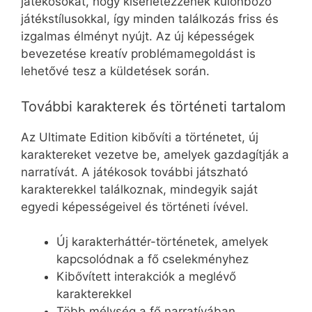
játékosokat, hogy kísérletezzenek különböző
játékstílusokkal, így minden találkozás friss és
izgalmas élményt nyújt. Az új képességek
bevezetése kreatív problémamegoldást is
lehetővé tesz a küldetések során.
További karakterek és történeti tartalom
Az Ultimate Edition kibővíti a történetet, új
karaktereket vezetve be, amelyek gazdagítják a
narratívát. A játékosok további játszható
karakterekkel találkoznak, mindegyik saját
egyedi képességeivel és történeti ívével.
Új karakterháttér-történetek, amelyek
kapcsolódnak a fő cselekményhez
Kibővített interakciók a meglévő
karakterekkel
Több mélység a fő narratívában