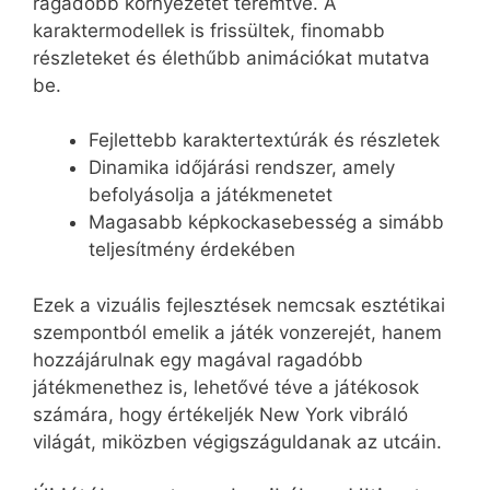
ragadóbb környezetet teremtve. A
karaktermodellek is frissültek, finomabb
részleteket és élethűbb animációkat mutatva
be.
Fejlettebb karaktertextúrák és részletek
Dinamika időjárási rendszer, amely
befolyásolja a játékmenetet
Magasabb képkockasebesség a simább
teljesítmény érdekében
Ezek a vizuális fejlesztések nemcsak esztétikai
szempontból emelik a játék vonzerejét, hanem
hozzájárulnak egy magával ragadóbb
játékmenethez is, lehetővé téve a játékosok
számára, hogy értékeljék New York vibráló
világát, miközben végigszáguldanak az utcáin.