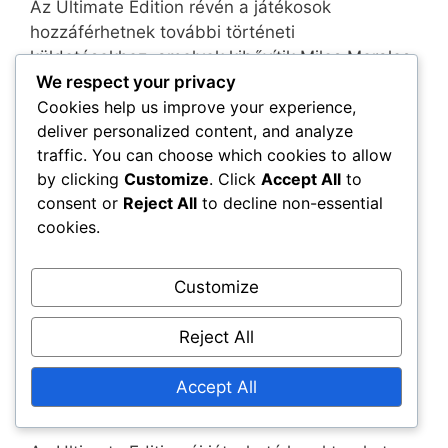
Az Ultimate Edition révén a játékosok
hozzáférhetnek további történeti
küldetésekhez, amelyek kibővítik Miles Morales
We respect your privacy
útját. Ez az új tartalom mélyebb betekintést
Cookies help us improve your experience,
nyújt a karakterekbe és motivációikba,
deliver personalized content, and analyze
gazdagítva az összesített narratívát.
traffic. You can choose which cookies to allow
by clicking
Customize
. Click
Accept All
to
A plusz történeti küldetések gyakran új
consent or
Reject All
to decline non-essential
kihívásokat és cselekményfordulatokat
cookies.
vezetnek be, frissen és izgalmasan tartva a
játékmenetet. A játékosok új helyszíneket
fedezhetnek fel és interakcióba léphetnek olyan
Customize
karakterekkel, akik nem találhatók meg a
standard kiadásban, gazdagítva a
Reject All
történetmesélési élményt.
Accept All
További karakterek