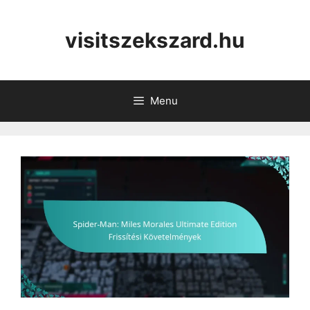
Skip
to
visitszekszard.hu
content
Menu