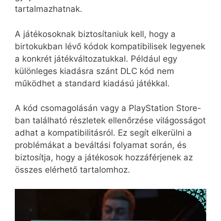
tartalmazhatnak.
A játékosoknak biztosítaniuk kell, hogy a
birtokukban lévő kódok kompatibilisek legyenek
a konkrét játékváltozatukkal. Például egy
különleges kiadásra szánt DLC kód nem
működhet a standard kiadású játékkal.
A kód csomagolásán vagy a PlayStation Store-
ban található részletek ellenőrzése világosságot
adhat a kompatibilitásról. Ez segít elkerülni a
problémákat a beváltási folyamat során, és
biztosítja, hogy a játékosok hozzáférjenek az
összes elérhető tartalomhoz.