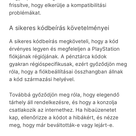
frissítve, hogy elkerülje a kompatibilitási
problémákat.
A sikeres kódbeírás követelményei
A sikeres kódbeírás megköveteli, hogy a kód
érvényes legyen és megfeleljen a PlayStation
fiókjának régiójának. A pénztárca kódok
gyakran régióspecifikusak, ezért győződjön meg
róla, hogy a fiókbeállításai összhangban állnak
a kód származási helyével.
Továbbá győződjön meg róla, hogy elegendő
tárhely áll rendelkezésre, és hogy a konzolja
csatlakozik az internethez. Ha hibaüzenetet
kap, ellenőrizze a kódot a hibákért, és nézze
meg, hogy már beváltották-e vagy lejárt-e.