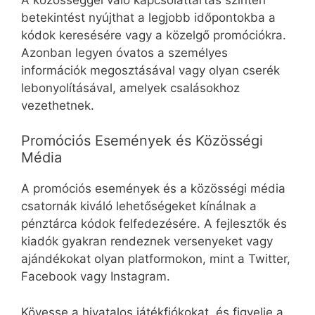
betekintést nyújthat a legjobb időpontokba a
kódok keresésére vagy a közelgő promóciókra.
Azonban legyen óvatos a személyes
információk megosztásával vagy olyan cserék
lebonyolításával, amelyek csalásokhoz
vezethetnek.
Promóciós Események és Közösségi
Média
A promóciós események és a közösségi média
csatornák kiváló lehetőségeket kínálnak a
pénztárca kódok felfedezésére. A fejlesztők és
kiadók gyakran rendeznek versenyeket vagy
ajándékokat olyan platformokon, mint a Twitter,
Facebook vagy Instagram.
Kövesse a hivatalos játékfiókokat, és figyelje a