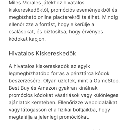
Miles Morales játékhoz hivatalos
kiskereskedőktől, promóciós eseményekből és
megbízható online piacterekről találhat. Mindig
ellenőrizze a forrást, hogy elkerülje a
csalásokat, és biztosítsa, hogy érvényes
kódokat kapjon.
Hivatalos Kiskereskedők
A hivatalos kiskereskedők az egyik
legmegbízhatóbb forrás a pénztárca kódok
beszerzésére. Olyan üzletek, mint a GameStop,
Best Buy és Amazon gyakran kínálnak
promóciós kódokat vásárlások vagy különleges
ajánlatok keretében. Ellenőrizze weboldalaikat
vagy látogasson el a fizikai boltjaikba, hogy
megtalálja a jelenlegi promóciókat.