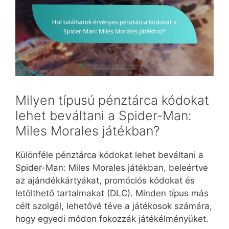
Milyen típusú pénztárca kódokat
lehet beváltani a Spider-Man:
Miles Morales játékban?
Különféle pénztárca kódokat lehet beváltani a
Spider-Man: Miles Morales játékban, beleértve
az ajándékkártyákat, promóciós kódokat és
letölthető tartalmakat (DLC). Minden típus más
célt szolgál, lehetővé téve a játékosok számára,
hogy egyedi módon fokozzák játékélményüket.