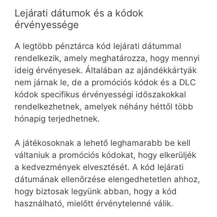
Lejárati dátumok és a kódok
érvényessége
A legtöbb pénztárca kód lejárati dátummal
rendelkezik, amely meghatározza, hogy mennyi
ideig érvényesek. Általában az ajándékkártyák
nem járnak le, de a promóciós kódok és a DLC
kódok specifikus érvényességi időszakokkal
rendelkezhetnek, amelyek néhány héttől több
hónapig terjedhetnek.
A játékosoknak a lehető leghamarabb be kell
váltaniuk a promóciós kódokat, hogy elkerüljék
a kedvezmények elvesztését. A kód lejárati
dátumának ellenőrzése elengedhetetlen ahhoz,
hogy biztosak legyünk abban, hogy a kód
használható, mielőtt érvénytelenné válik.