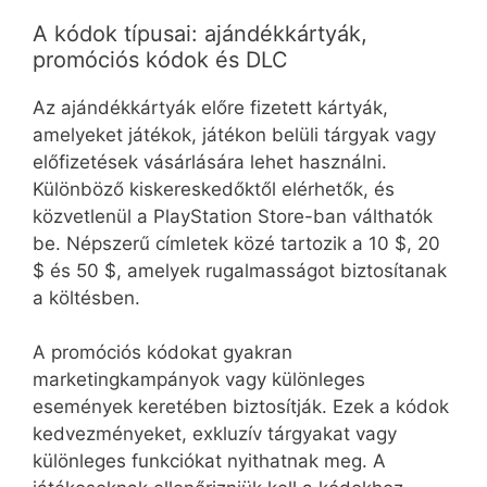
A kódok típusai: ajándékkártyák,
promóciós kódok és DLC
Az ajándékkártyák előre fizetett kártyák,
amelyeket játékok, játékon belüli tárgyak vagy
előfizetések vásárlására lehet használni.
Különböző kiskereskedőktől elérhetők, és
közvetlenül a PlayStation Store-ban válthatók
be. Népszerű címletek közé tartozik a 10 $, 20
$ és 50 $, amelyek rugalmasságot biztosítanak
a költésben.
A promóciós kódokat gyakran
marketingkampányok vagy különleges
események keretében biztosítják. Ezek a kódok
kedvezményeket, exkluzív tárgyakat vagy
különleges funkciókat nyithatnak meg. A