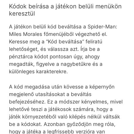
Kódok beírása a játékon belüli menükön
keresztül
A játékon belüli kód beváltása a Spider-Man:
Miles Morales főmenüjéből végezhető el.
Keresse meg a “Kód beváltása” feliratú
lehetőséget, és válassza azt. Írja be a
pénztárca kódot pontosan úgy, ahogy
megadták, figyelve a nagybetűkre és a
különleges karakterekre.
A kód megadása után kövesse a képernyőn
megjelenő utasításokat a beváltás
befejezéséhez. Ez a módszer kényelmes, mivel
lehetővé teszi a játékosok számára, hogy a
játék környezetéből való kilépés nélkül váltsák
be a kódokat. Azonban győződjön meg róla,
hogy a játéka a legfrissebb verzióra van