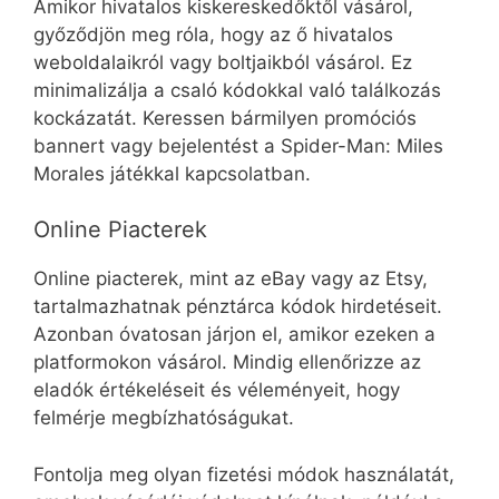
Amikor hivatalos kiskereskedőktől vásárol,
győződjön meg róla, hogy az ő hivatalos
weboldalaikról vagy boltjaikból vásárol. Ez
minimalizálja a csaló kódokkal való találkozás
kockázatát. Keressen bármilyen promóciós
bannert vagy bejelentést a Spider-Man: Miles
Morales játékkal kapcsolatban.
Online Piacterek
Online piacterek, mint az eBay vagy az Etsy,
tartalmazhatnak pénztárca kódok hirdetéseit.
Azonban óvatosan járjon el, amikor ezeken a
platformokon vásárol. Mindig ellenőrizze az
eladók értékeléseit és véleményeit, hogy
felmérje megbízhatóságukat.
Fontolja meg olyan fizetési módok használatát,