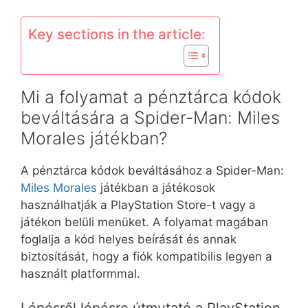
Key sections in the article:
Mi a folyamat a pénztárca kódok
beváltására a Spider-Man: Miles
Morales játékban?
A pénztárca kódok beváltásához a Spider-Man:
Miles Morales
játékban a játékosok
használhatják a PlayStation Store-t vagy a
játékon belüli menüket. A folyamat magában
foglalja a kód helyes beírását és annak
biztosítását, hogy a fiók kompatibilis legyen a
használt platformmal.