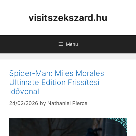
Skip
to
visitszekszard.hu
content
Menu
Spider-Man: Miles Morales
Ultimate Edition Frissítési
Idővonal
24/02/2026
by
Nathaniel Pierce