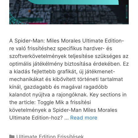
A Spider-Man: Miles Morales Ultimate Edition-
re való frissítéshez specifikus hardver- és
szoftverkövetelmények teljesítése szükséges az
optimális játékélmény biztosítása érdekében. Ez
a kiadás fejlettebb grafikát, új játékmenet-
mechanikákat és kibővített történeti tartalmat
kínál, gazdagabb és magával ragadóbb
kalandot nyújtva a rajongóknak. Key sections in
the article: Toggle Mik a frissítési
követelmények a Spider-Man Miles Morales
Ultimate Edition-hoz? …
Read more
Categories
Ultimate Edition Frissítések