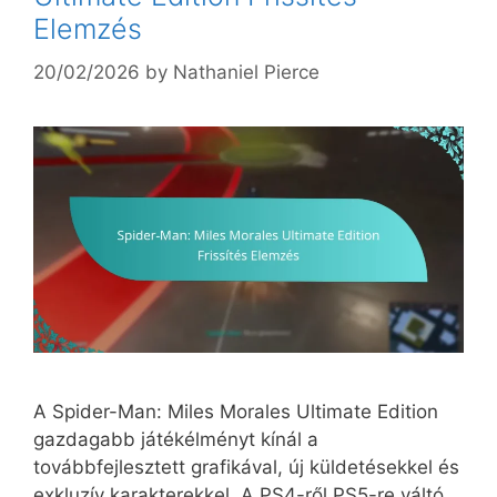
Elemzés
20/02/2026
by
Nathaniel Pierce
A Spider-Man: Miles Morales Ultimate Edition
gazdagabb játékélményt kínál a
továbbfejlesztett grafikával, új küldetésekkel és
exkluzív karakterekkel. A PS4-ről PS5-re váltó