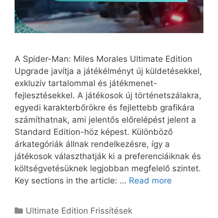
A Spider-Man: Miles Morales Ultimate Edition
Upgrade javítja a játékélményt új küldetésekkel,
exkluzív tartalommal és játékmenet-
fejlesztésekkel. A játékosok új történetszálakra,
egyedi karakterbőrökre és fejlettebb grafikára
számíthatnak, ami jelentős előrelépést jelent a
Standard Edition-höz képest. Különböző
árkategóriák állnak rendelkezésre, így a
játékosok választhatják ki a preferenciáiknak és
költségvetésüknek legjobban megfelelő szintet.
Key sections in the article: …
Read more
Categories
Ultimate Edition Frissítések