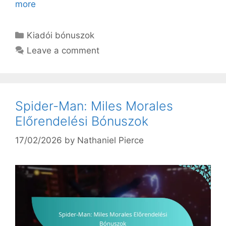
more
Categories
Kiadói bónuszok
Leave a comment
Spider-Man: Miles Morales
Előrendelési Bónuszok
17/02/2026
by
Nathaniel Pierce