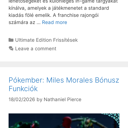
lehetőségeket és különleges in-game tárgyakat
kínálva, amelyek a játékmenetet a standard
kiadás fölé emelik. A franchise rajongói
számára az …
Read more
Categories
Ultimate Edition Frissítések
Leave a comment
Pókember: Miles Morales Bónusz
Funkciók
18/02/2026
by
Nathaniel Pierce