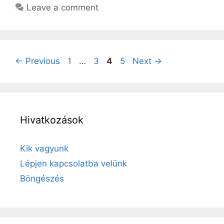
Leave a comment
Page
Page
Page
Page
←
Previous
1
…
3
4
5
Next
→
Hivatkozások
Kik vagyunk
Lépjen kapcsolatba velünk
Böngészés