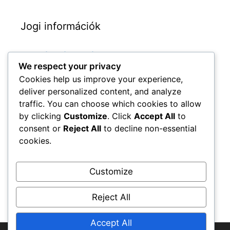
Jogi információk
Szolgáltatási feltételek
We respect your privacy
Sütik és követés
Cookies help us improve your experience,
Lépjen kapcsolatba velünk
deliver personalized content, and analyze
Kik vagyunk
traffic. You can choose which cookies to allow
by clicking
Customize
. Click
Accept All
to
Az Ön adatvédelme
consent or
Reject All
to decline non-essential
cookies.
Keresés
Customize
Search
for:
Reject All
Accept All