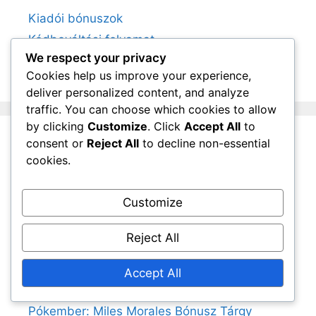
Kiadói bónuszok
Kódbeváltási folyamat
We respect your privacy
Ultimate Edition Frissítések
Cookies help us improve your experience,
deliver personalized content, and analyze
traffic. You can choose which cookies to allow
by clicking
Customize
. Click
Accept All
to
consent or
Reject All
to decline non-essential
Legutóbbi bejegyzések
cookies.
Spider-Man: Miles Morales Digitális Kiadás
Customize
Bónuszok
Spider-Man: Miles Morales Ultimate Edition
Reject All
Frissítési Opciók
Spider-Man: Miles Morales Ultimate Edition
Accept All
Frissítés GYIK
Pókember: Miles Morales Bónusz Tárgy