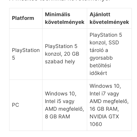
Minimális
Ajánlott
Platform
követelmények
követelmények
PlayStation 5
konzol, SSD
PlayStation 5
PlayStation
tároló a
konzol, 20 GB
5
gyorsabb
szabad hely
betöltési
időkért
Windows 10,
Windows 10,
Intel i7 vagy
Intel i5 vagy
AMD megfelelő,
PC
AMD megfelelő,
16 GB RAM,
8 GB RAM
NVIDIA GTX
1060