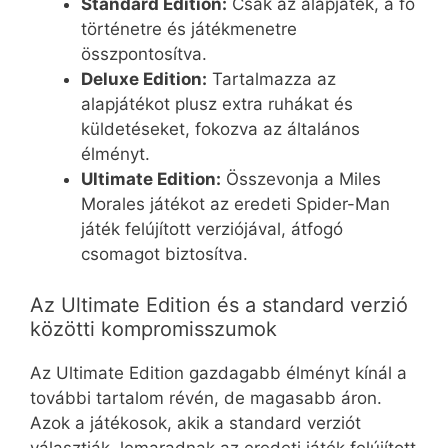
Standard Edition:
Csak az alapjáték, a fő
történetre és játékmenetre
összpontosítva.
Deluxe Edition:
Tartalmazza az
alapjátékot plusz extra ruhákat és
küldetéseket, fokozva az általános
élményt.
Ultimate Edition:
Összevonja a Miles
Morales játékot az eredeti Spider-Man
játék felújított verziójával, átfogó
csomagot biztosítva.
Az Ultimate Edition és a standard verzió
közötti kompromisszumok
Az Ultimate Edition gazdagabb élményt kínál a
további tartalom révén, de magasabb áron.
Azok a játékosok, akik a standard verziót
választják, lemaradnak az eredeti játék felújított