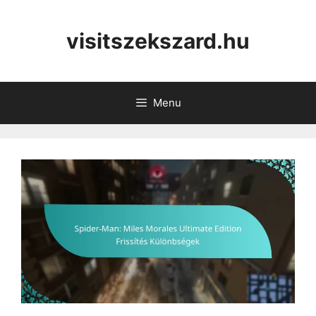
Skip
to
visitszekszard.hu
content
Menu