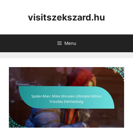
Skip
to
visitszekszard.hu
content
Menu