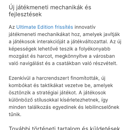
Új játékmeneti mechanikák és
fejlesztések
Az
Ultimate Edition frissítés
innovatív
játékmeneti mechanikákat hoz, amelyek javítják
a játékosok interakcióját a játékváltozattal. Az új
képességek lehetővé teszik a folyékonyabb
mozgást és harcot, megkönnyítve a városban
való navigálást és a csatákban való részvételt.
Ezenkívül a harcrendszert finomították, új
kombókat és taktikákat vezetve be, amelyek
ösztönzik a stratégiai játékot. A játékosok
különböző stílusokkal kísérletezhetnek, így
minden találkozás egyedinek és lebilincselőnek
tűnik.
További történeti tartalom és küldetések